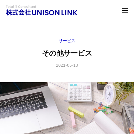
株
コ
ー
式
ン
メ
会
ニ
テ
株
ュ
I
社
ー
ン
式
T
U
環
N
ツ
会
サービス
I
境
へ
社
S
を
その他サービス
ス
U
O
よ
キ
N
N
り
2021-05-10
b
ッ
I
L
y
良
プ
S
I
a
く
N
O
k
す
K
i
N
る
(
y
為
L
ユ
a
に
I
ニ
m
、
N
ゾ
a
セ
K
ン
ー