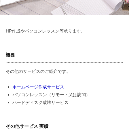
リ
(
ル
ン
ユ
ス
ク
ニ
、
)
ゾ
エ
HP作成やパソコンレッスン等承ります。
ン
ン
ジ
リ
ニ
ン
概要
ア
ク
が
)
一
その他のサービスのご紹介です。
丸
と
ホームページ作成サービス
な
パソコンレッスン（リモート又は訪問）
っ
ハードディスク破壊サービス
て
サ
ポ
その他サービス 実績
ー