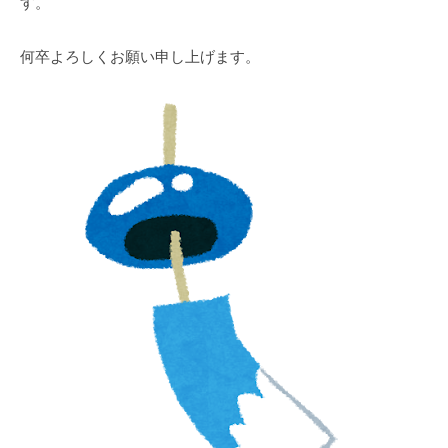
す。
リ
(
ル
ン
ユ
ス
ク
何卒よろしくお願い申し上げます。
ニ
、
)
ゾ
エ
ン
ン
ジ
リ
ニ
ン
ア
ク
が
)
一
丸
と
な
っ
て
サ
ポ
ー