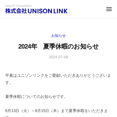
株
コ
ー
式
ン
メ
会
ニ
テ
株
ュ
I
社
ー
ン
式
T
U
環
N
ツ
会
お知らせ
I
境
へ
社
S
を
2024年 夏季休暇のお知らせ
ス
U
O
よ
キ
N
N
り
2024-07-08
b
ッ
I
L
y
良
プ
S
I
i
く
N
平素はユニゾンリンクをご愛顧いただきありがとうございま
O
_
す
K
す。
h
N
る
(
i
為
L
ユ
r
夏季休暇についてのお知らせです。
に
I
ニ
o
、
N
ゾ
t
セ
8月13日（火）～8月15日（木）まで夏季休暇をいただきま
K
ン
a
ー